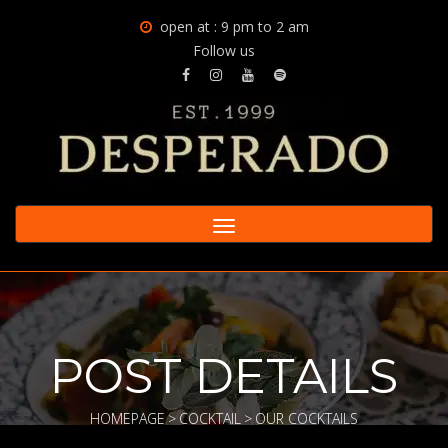
open at : 9 pm to 2 am
Follow us
Toggle
navigation
POST DETAILS
HOMEPAGE
>
COCKTAIL
>
OUR COCKTAILS