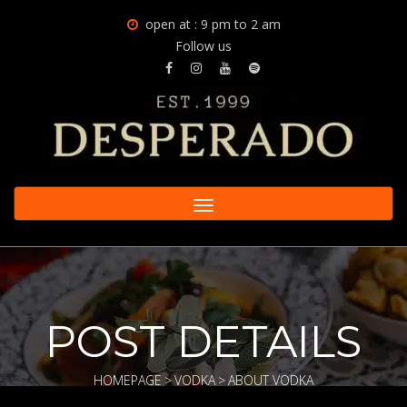
open at : 9 pm to 2 am
Follow us
Toggle
navigation
POST DETAILS
HOMEPAGE
>
VODKA
>
ABOUT VODKA