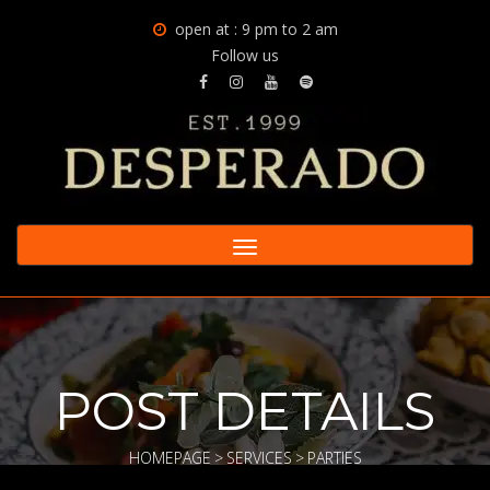
open at : 9 pm to 2 am
Follow us
Toggle
navigation
POST DETAILS
HOMEPAGE
>
SERVICES
>
PARTIES