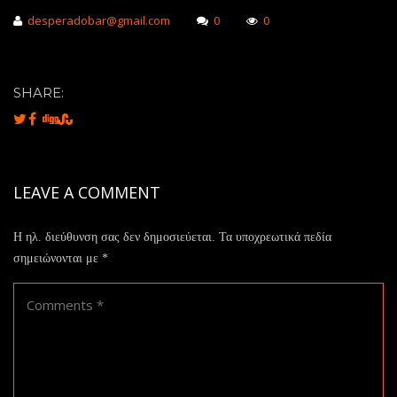
desperadobar@gmail.com
0
0
SHARE:
LEAVE A COMMENT
Η ηλ. διεύθυνση σας δεν δημοσιεύεται.
Τα υποχρεωτικά πεδία
σημειώνονται με
*