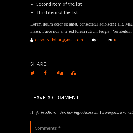
Second item of the list
Third item of the list
Lorem ipsum dolor sit amet, consectetur adipiscing elit. Maur
massa. Fusce non ante sed lorem rutrum feugiat. Vestibulum pe
desperadobar@gmail.com
0
0
SHARE:
LEAVE A COMMENT
Η ηλ. διεύθυνση σας δεν δημοσιεύεται.
Τα υποχρεωτικά πε