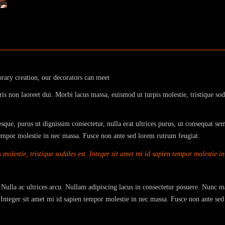
orary creation, our decorators can meet
is non laoreet dui. Morbi lacus massa, euismod ut turpis molestie, tristique sod
que, purus ut dignissim consectetur, nulla erat ultrices purus, ut consequat se
n tempor molestie in nec massa. Fusce non ante sed lorem rutrum feugiat.
molestie, tristique sodales est. Integer sit amet mi id sapien tempor molestie 
. Nulla ac ultrices arcu. Nullam adipiscing lacus in consectetur posuere. Nunc m
t. Integer sit amet mi id sapien tempor molestie in nec massa. Fusce non ante se