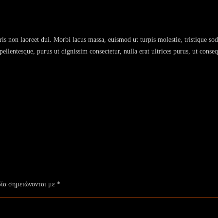
is non laoreet dui. Morbi lacus massa, euismod ut turpis molestie, tristique sod
llentesque, purus ut dignissim consectetur, nulla erat ultrices purus, ut conse
δία σημειώνονται με
*