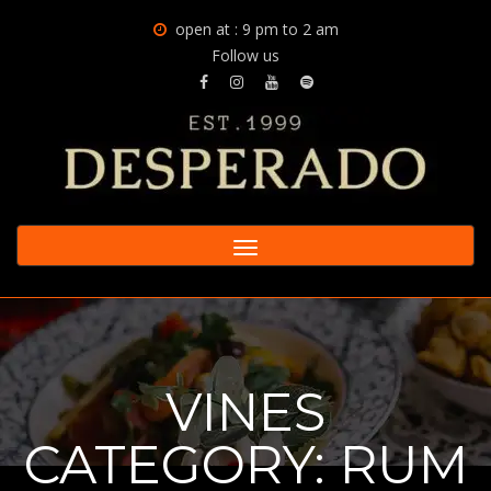
open at : 9 pm to 2 am
Follow us
Toggle
navigation
VINES
CATEGORY:
RUM