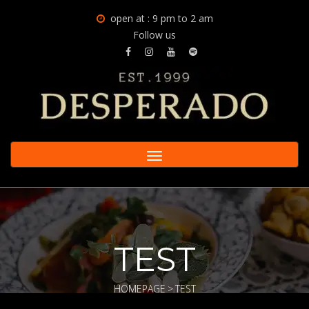
open at : 9 pm to 2 am
Follow us
Toggle
navigation
TEST
HOMEPAGE
>
TEST