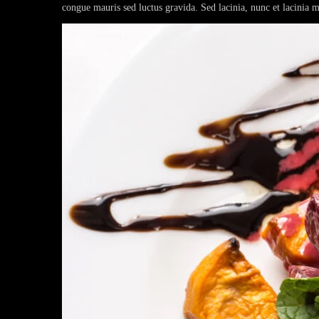
congue mauris sed luctus gravida. Sed lacinia, nunc et lacinia mo