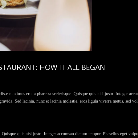
STAURANT: HOW IT ALL BEGAN
disse maximus erat a pharetra scelerisque. Quisque quis nisl justo. Integer ac
avida. Sed lacinia, nunc et lacinia molestie, eros ligula viverra metus, sed volu
. Quisque quis nisl justo. Integer accumsan dictum tempor. Phasellus eget vulpu