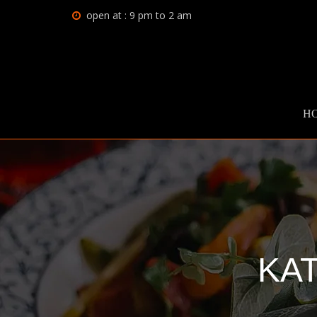
open at : 9 pm to 2 am
H
ΚΑ