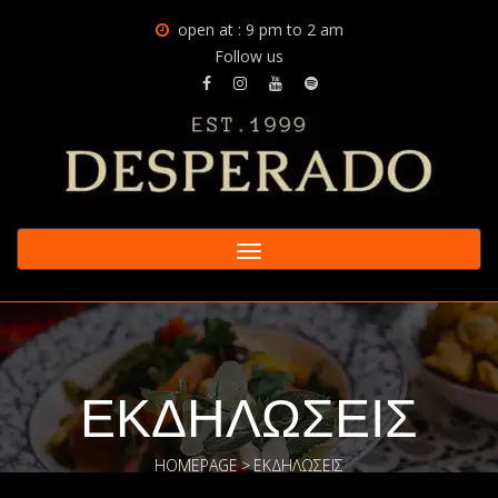
open at : 9 pm to 2 am
Follow us
Toggle
navigation
ΕΚΔΗΛΏΣΕΙΣ
HOMEPAGE
>
ΕΚΔΗΛΏΣΕΙΣ